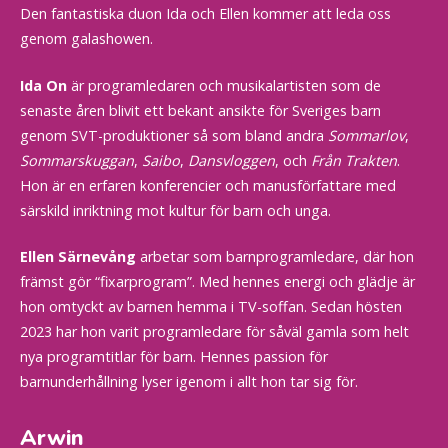
Den fantastiska duon Ida och Ellen kommer att leda oss
genom galashowen.
Ida On
är programledaren och musikalartisten som de
senaste åren blivit ett bekant ansikte för Sveriges barn
genom SVT-produktioner så som bland andra
Sommarlov
,
Sommarskuggan
,
Saibo
,
Dansvloggen
, och
Från Trakten
.
Hon är en erfaren konferencier och manusförfattare med
särskild inriktning mot kultur för barn och unga.
Ellen Särnevång
arbetar som barnprogramledare, där hon
främst gör “fixarprogram”. Med hennes energi och glädje är
hon omtyckt av barnen hemma i TV-soffan. Sedan hösten
2023 har hon varit programledare för såväl gamla som helt
nya programtitlar för barn. Hennes passion för
barnunderhållning lyser igenom i allt hon tar sig för.
Arwin