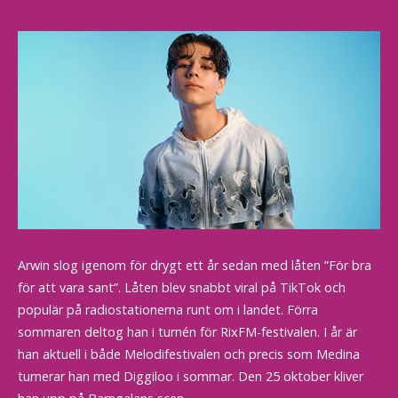
Arwin slog igenom för drygt ett år sedan med låten ”För bra
för att vara sant”. Låten blev snabbt viral på TikTok och
populär på radiostationerna runt om i landet. Förra
sommaren deltog han i turnén för RixFM-festivalen. I år är
han aktuell i både Melodifestivalen och precis som Medina
turnerar han med Diggiloo i sommar. Den 25 oktober kliver