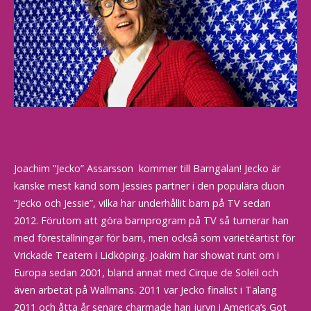
Joachim ”Jecko” Assarsson kommer till Barngalan! Jecko är
kanske m
est känd som Jessies partner i den populära duon
”Jecko och Jessie”, vilka har underhållit barn på TV sedan
2012. Förutom att göra barnprogram på TV så turnerar han
med föreställningar för barn, men också som varietéartist för
Vrickade Teatern i Lidköping. Joakim har showat runt om i
Europa sedan 2001, bland annat med Cirque de Soleil och
även arbetat på Wallmans. 2011 var Jecko finalist i Talang
2011 och åtta år senare charmade han juryn i America’s Got