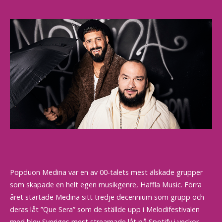
Popduon Medina var en av 00-talets mest älskade grupper
som skapade en helt egen musikgenre, Haffla Music. Förra
året startade Medina sitt tredje decennium som grupp och
deras låt ”Que Sera” som de ställde upp i Melodifestivalen
med blev Sveriges mest streamade låt på Spotify i veckor